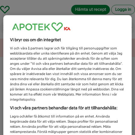
Hämta ut recept
Logga in
Vad letar du efter idag?
Vi bryr oss om din integritet
Unknown error
Vi och våra
1
partners lagrar och får tillgång till personuppgifter som
webbläsardata eller unika identifierare på din enhet. Genom att välja Jag
accepterar tillåter du att spårningstekniker används för de syften som
anges under ”Vi och våra partners behandlar data för att tillhandahålla”.
Om du väljer Avvisa alla eller återkallar ditt samtycke inaktiveras de. Om
spårare är inaktiverade kan visst innehåll och vissa annonser som du ser
vara mindre relevanta för dig. Du kan återkomma till denna meny för att
ändra dina val eller återkalla ditt samtycke när som helst genom att klicka
på länken Anpassa cookieinställningar längst ned på webbsidan. Dina val
kommer att ha effekt inom vår Webbplats. Mer information finns i vår
integritetspolicy.
Vi och våra partners behandlar data för att tillhandahålla:
Lagra och/eller få åtkomst till information på en enhet. Använda
begränsade data för att välja reklam. Skapa profiler för personaliserad
reklam. Använda profiler för att välja personaliserad reklam. Mäta
reklamprestanda. Förstå målgrupper genom statistik eller kombinationer