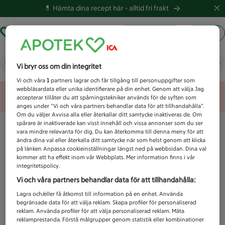
💊 Hämta dina recept här -
alltid fri frakt
Hämta ut recept
Logga in
Vad letar du efter idag?
Vi bryr oss om din integritet
Vi och våra
1
partners lagrar och får tillgång till personuppgifter som
webbläsardata eller unika identifierare på din enhet. Genom att välja Jag
Unknown error
accepterar tillåter du att spårningstekniker används för de syften som
anges under ”Vi och våra partners behandlar data för att tillhandahålla”.
Om du väljer Avvisa alla eller återkallar ditt samtycke inaktiveras de. Om
spårare är inaktiverade kan visst innehåll och vissa annonser som du ser
vara mindre relevanta för dig. Du kan återkomma till denna meny för att
ändra dina val eller återkalla ditt samtycke när som helst genom att klicka
på länken Anpassa cookieinställningar längst ned på webbsidan. Dina val
kommer att ha effekt inom vår Webbplats. Mer information finns i vår
integritetspolicy.
Vi och våra partners behandlar data för att tillhandahålla:
Lagra och/eller få åtkomst till information på en enhet. Använda
begränsade data för att välja reklam. Skapa profiler för personaliserad
reklam. Använda profiler för att välja personaliserad reklam. Mäta
reklamprestanda. Förstå målgrupper genom statistik eller kombinationer