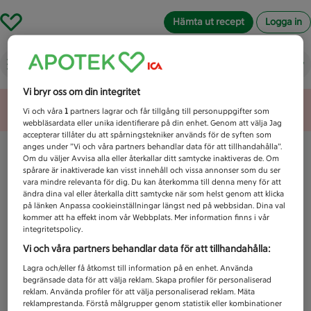
Hämta ut recept
Logga in
Vad letar du efter idag?
Vi bryr oss om din integritet
Unknown error
Vi och våra
1
partners lagrar och får tillgång till personuppgifter som
webbläsardata eller unika identifierare på din enhet. Genom att välja Jag
accepterar tillåter du att spårningstekniker används för de syften som
anges under ”Vi och våra partners behandlar data för att tillhandahålla”.
Om du väljer Avvisa alla eller återkallar ditt samtycke inaktiveras de. Om
spårare är inaktiverade kan visst innehåll och vissa annonser som du ser
vara mindre relevanta för dig. Du kan återkomma till denna meny för att
ändra dina val eller återkalla ditt samtycke när som helst genom att klicka
på länken Anpassa cookieinställningar längst ned på webbsidan. Dina val
kommer att ha effekt inom vår Webbplats. Mer information finns i vår
integritetspolicy.
Vi och våra partners behandlar data för att tillhandahålla:
Lagra och/eller få åtkomst till information på en enhet. Använda
begränsade data för att välja reklam. Skapa profiler för personaliserad
reklam. Använda profiler för att välja personaliserad reklam. Mäta
reklamprestanda. Förstå målgrupper genom statistik eller kombinationer