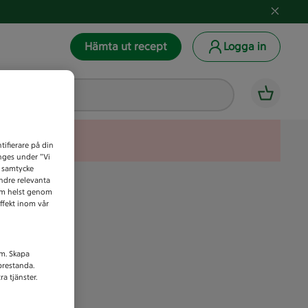
Hämta ut recept
Logga in
tifierare på din
anges under ”Vi
t samtycke
indre relevanta
som helst genom
ffekt inom vår
am. Skapa
prestanda.
a tjänster.