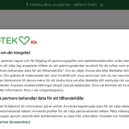
💊 Hämta dina recept här -
alltid fri frakt
 du efter idag?
s om din integritet
Unknown error
1
partners lagrar och får tillgång till personuppgifter som webbläsardata eller unika iden
 att välja Jag accepterar tillåter du att spårningstekniker används för de syften som 
tners behandlar data för att tillhandahålla”. Om du väljer Avvisa alla eller återkallar dit
de. Om spårare är inaktiverade kan visst innehåll och vissa annonser som du ser vara m
kan återkomma till denna meny för att ändra dina val eller återkalla ditt samtycke när 
å länken Anpassa cookieinställningar längst ned på webbsidan. Dina val kommer att ha e
er information finns i vår integritetspolicy.
a partners behandlar data för att tillhandahålla:
ler få åtkomst till information på en enhet. Använda begränsade data för att välja rekl
 personaliserad reklam. Använda profiler för att välja personaliserad reklam. Mäta reklam
upper genom statistik eller kombinationer av data från olika källor. Utveckla och förbättr
artner (leverantörer)