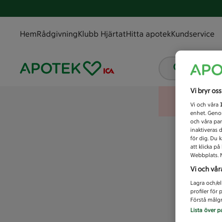
Hem
Rådgivning
Klubb Hjärtat
Hitta apotek
Kundservice
Vad letar
Vi bryr os
Vi och våra
enhet. Genom
och våra par
inaktiveras 
för dig. Du 
att klicka p
Webbplats. M
Vi och vår
Lagra och/el
profiler för
Förstå målgr
Lista över p