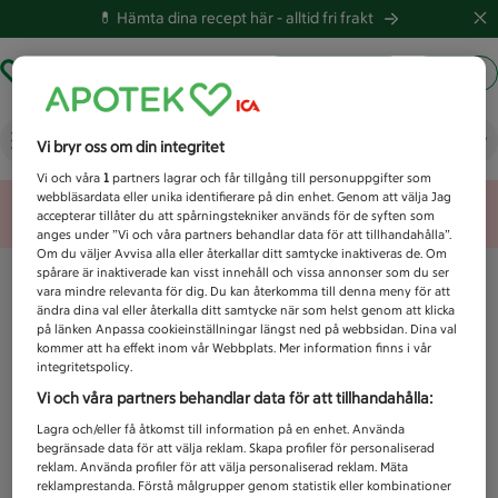
💊 Hämta dina recept här -
alltid fri frakt
Hämta ut recept
Logga in
Vad letar du efter idag?
Vi bryr oss om din integritet
Vi och våra
1
partners lagrar och får tillgång till personuppgifter som
webbläsardata eller unika identifierare på din enhet. Genom att välja Jag
Unknown error
accepterar tillåter du att spårningstekniker används för de syften som
anges under ”Vi och våra partners behandlar data för att tillhandahålla”.
Om du väljer Avvisa alla eller återkallar ditt samtycke inaktiveras de. Om
spårare är inaktiverade kan visst innehåll och vissa annonser som du ser
vara mindre relevanta för dig. Du kan återkomma till denna meny för att
ändra dina val eller återkalla ditt samtycke när som helst genom att klicka
på länken Anpassa cookieinställningar längst ned på webbsidan. Dina val
kommer att ha effekt inom vår Webbplats. Mer information finns i vår
integritetspolicy.
Vi och våra partners behandlar data för att tillhandahålla:
Lagra och/eller få åtkomst till information på en enhet. Använda
begränsade data för att välja reklam. Skapa profiler för personaliserad
reklam. Använda profiler för att välja personaliserad reklam. Mäta
reklamprestanda. Förstå målgrupper genom statistik eller kombinationer