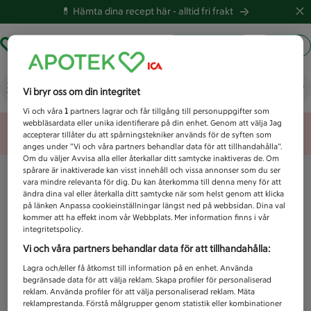
💊 Hämta dina recept här -
alltid fri frakt
Hämta ut recept
Logga in
Vad letar du efter idag?
Vi bryr oss om din integritet
Vi och våra
1
partners lagrar och får tillgång till personuppgifter som
webbläsardata eller unika identifierare på din enhet. Genom att välja Jag
Unknown error
accepterar tillåter du att spårningstekniker används för de syften som
anges under ”Vi och våra partners behandlar data för att tillhandahålla”.
Om du väljer Avvisa alla eller återkallar ditt samtycke inaktiveras de. Om
spårare är inaktiverade kan visst innehåll och vissa annonser som du ser
vara mindre relevanta för dig. Du kan återkomma till denna meny för att
ändra dina val eller återkalla ditt samtycke när som helst genom att klicka
på länken Anpassa cookieinställningar längst ned på webbsidan. Dina val
kommer att ha effekt inom vår Webbplats. Mer information finns i vår
integritetspolicy.
Vi och våra partners behandlar data för att tillhandahålla:
Lagra och/eller få åtkomst till information på en enhet. Använda
begränsade data för att välja reklam. Skapa profiler för personaliserad
reklam. Använda profiler för att välja personaliserad reklam. Mäta
reklamprestanda. Förstå målgrupper genom statistik eller kombinationer