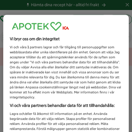
💊 Hämta dina recept här -
alltid fri frakt
Hämta ut recept
Logga in
Vad letar du efter idag?
Vi bryr oss om din integritet
Vi och våra
1
partners lagrar och får tillgång till personuppgifter som
webbläsardata eller unika identifierare på din enhet. Genom att välja Jag
Unknown error
accepterar tillåter du att spårningstekniker används för de syften som
anges under ”Vi och våra partners behandlar data för att tillhandahålla”.
Om du väljer Avvisa alla eller återkallar ditt samtycke inaktiveras de. Om
spårare är inaktiverade kan visst innehåll och vissa annonser som du ser
vara mindre relevanta för dig. Du kan återkomma till denna meny för att
ändra dina val eller återkalla ditt samtycke när som helst genom att klicka
på länken Anpassa cookieinställningar längst ned på webbsidan. Dina val
kommer att ha effekt inom vår Webbplats. Mer information finns i vår
integritetspolicy.
Vi och våra partners behandlar data för att tillhandahålla:
Lagra och/eller få åtkomst till information på en enhet. Använda
begränsade data för att välja reklam. Skapa profiler för personaliserad
reklam. Använda profiler för att välja personaliserad reklam. Mäta
reklamprestanda. Förstå målgrupper genom statistik eller kombinationer