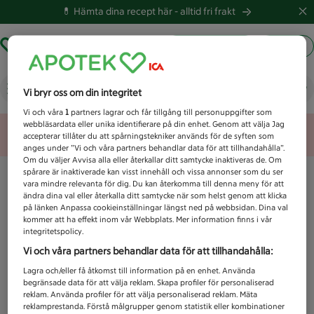
💊 Hämta dina recept här -
alltid fri frakt
Hämta ut recept
Logga in
Vad letar du efter idag?
Vi bryr oss om din integritet
Vi och våra
1
partners lagrar och får tillgång till personuppgifter som
webbläsardata eller unika identifierare på din enhet. Genom att välja Jag
Unknown error
accepterar tillåter du att spårningstekniker används för de syften som
anges under ”Vi och våra partners behandlar data för att tillhandahålla”.
Om du väljer Avvisa alla eller återkallar ditt samtycke inaktiveras de. Om
spårare är inaktiverade kan visst innehåll och vissa annonser som du ser
vara mindre relevanta för dig. Du kan återkomma till denna meny för att
ändra dina val eller återkalla ditt samtycke när som helst genom att klicka
på länken Anpassa cookieinställningar längst ned på webbsidan. Dina val
kommer att ha effekt inom vår Webbplats. Mer information finns i vår
integritetspolicy.
Vi och våra partners behandlar data för att tillhandahålla:
Lagra och/eller få åtkomst till information på en enhet. Använda
begränsade data för att välja reklam. Skapa profiler för personaliserad
reklam. Använda profiler för att välja personaliserad reklam. Mäta
reklamprestanda. Förstå målgrupper genom statistik eller kombinationer