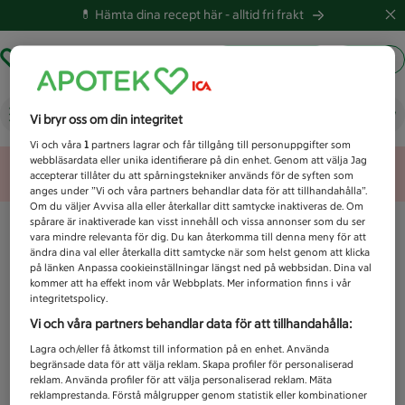
💊 Hämta dina recept här -
alltid fri frakt
Hämta ut recept
Logga in
Vad letar du efter idag?
Vi bryr oss om din integritet
Vi och våra
1
partners lagrar och får tillgång till personuppgifter som
webbläsardata eller unika identifierare på din enhet. Genom att välja Jag
Unknown error
accepterar tillåter du att spårningstekniker används för de syften som
anges under ”Vi och våra partners behandlar data för att tillhandahålla”.
Om du väljer Avvisa alla eller återkallar ditt samtycke inaktiveras de. Om
spårare är inaktiverade kan visst innehåll och vissa annonser som du ser
vara mindre relevanta för dig. Du kan återkomma till denna meny för att
ändra dina val eller återkalla ditt samtycke när som helst genom att klicka
på länken Anpassa cookieinställningar längst ned på webbsidan. Dina val
kommer att ha effekt inom vår Webbplats. Mer information finns i vår
integritetspolicy.
Vi och våra partners behandlar data för att tillhandahålla:
Lagra och/eller få åtkomst till information på en enhet. Använda
begränsade data för att välja reklam. Skapa profiler för personaliserad
reklam. Använda profiler för att välja personaliserad reklam. Mäta
reklamprestanda. Förstå målgrupper genom statistik eller kombinationer