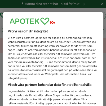
💊 Hämta dina recept här -
alltid fri frakt
Hämta ut recept
Logga in
Vad letar du efter idag?
Vi bryr oss om din integritet
Vi och våra
1
partners lagrar och får tillgång till personuppgifter som
webbläsardata eller unika identifierare på din enhet. Genom att välja Jag
Unknown error
accepterar tillåter du att spårningstekniker används för de syften som
anges under ”Vi och våra partners behandlar data för att tillhandahålla”.
Om du väljer Avvisa alla eller återkallar ditt samtycke inaktiveras de. Om
spårare är inaktiverade kan visst innehåll och vissa annonser som du ser
vara mindre relevanta för dig. Du kan återkomma till denna meny för att
ändra dina val eller återkalla ditt samtycke när som helst genom att klicka
på länken Anpassa cookieinställningar längst ned på webbsidan. Dina val
kommer att ha effekt inom vår Webbplats. Mer information finns i vår
integritetspolicy.
Vi och våra partners behandlar data för att tillhandahålla:
Lagra och/eller få åtkomst till information på en enhet. Använda
begränsade data för att välja reklam. Skapa profiler för personaliserad
reklam. Använda profiler för att välja personaliserad reklam. Mäta
reklamprestanda. Förstå målgrupper genom statistik eller kombinationer