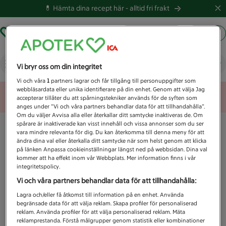
💊 Hämta dina recept här -
alltid fri frakt
Hämta ut recept
Logga in
Vad letar du efter idag?
Vi bryr oss om din integritet
Vi och våra
1
partners lagrar och får tillgång till personuppgifter som
webbläsardata eller unika identifierare på din enhet. Genom att välja Jag
Unknown error
accepterar tillåter du att spårningstekniker används för de syften som
anges under ”Vi och våra partners behandlar data för att tillhandahålla”.
Om du väljer Avvisa alla eller återkallar ditt samtycke inaktiveras de. Om
spårare är inaktiverade kan visst innehåll och vissa annonser som du ser
vara mindre relevanta för dig. Du kan återkomma till denna meny för att
ändra dina val eller återkalla ditt samtycke när som helst genom att klicka
på länken Anpassa cookieinställningar längst ned på webbsidan. Dina val
kommer att ha effekt inom vår Webbplats. Mer information finns i vår
integritetspolicy.
Vi och våra partners behandlar data för att tillhandahålla:
Lagra och/eller få åtkomst till information på en enhet. Använda
begränsade data för att välja reklam. Skapa profiler för personaliserad
reklam. Använda profiler för att välja personaliserad reklam. Mäta
reklamprestanda. Förstå målgrupper genom statistik eller kombinationer