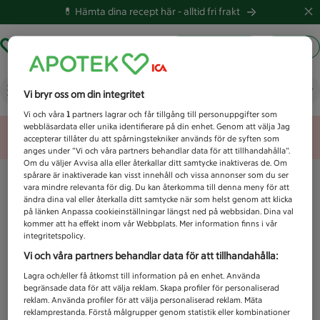
💊 Hämta dina recept här -
alltid fri frakt
Hämta ut recept
Logga in
Vad letar du efter idag?
Vi bryr oss om din integritet
Vi och våra
1
partners lagrar och får tillgång till personuppgifter som
webbläsardata eller unika identifierare på din enhet. Genom att välja Jag
Unknown error
accepterar tillåter du att spårningstekniker används för de syften som
anges under ”Vi och våra partners behandlar data för att tillhandahålla”.
Om du väljer Avvisa alla eller återkallar ditt samtycke inaktiveras de. Om
spårare är inaktiverade kan visst innehåll och vissa annonser som du ser
vara mindre relevanta för dig. Du kan återkomma till denna meny för att
ändra dina val eller återkalla ditt samtycke när som helst genom att klicka
på länken Anpassa cookieinställningar längst ned på webbsidan. Dina val
kommer att ha effekt inom vår Webbplats. Mer information finns i vår
integritetspolicy.
Vi och våra partners behandlar data för att tillhandahålla:
Lagra och/eller få åtkomst till information på en enhet. Använda
begränsade data för att välja reklam. Skapa profiler för personaliserad
reklam. Använda profiler för att välja personaliserad reklam. Mäta
reklamprestanda. Förstå målgrupper genom statistik eller kombinationer