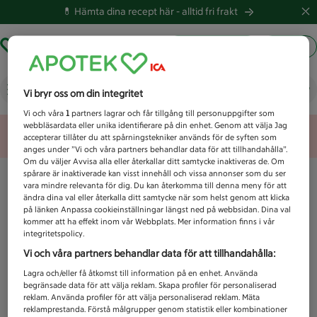
💊 Hämta dina recept här -
alltid fri frakt
Hämta ut recept
Logga in
Vad letar du efter idag?
Vi bryr oss om din integritet
Vi och våra
1
partners lagrar och får tillgång till personuppgifter som
webbläsardata eller unika identifierare på din enhet. Genom att välja Jag
Unknown error
accepterar tillåter du att spårningstekniker används för de syften som
anges under ”Vi och våra partners behandlar data för att tillhandahålla”.
Om du väljer Avvisa alla eller återkallar ditt samtycke inaktiveras de. Om
spårare är inaktiverade kan visst innehåll och vissa annonser som du ser
vara mindre relevanta för dig. Du kan återkomma till denna meny för att
ändra dina val eller återkalla ditt samtycke när som helst genom att klicka
på länken Anpassa cookieinställningar längst ned på webbsidan. Dina val
kommer att ha effekt inom vår Webbplats. Mer information finns i vår
integritetspolicy.
Vi och våra partners behandlar data för att tillhandahålla:
Lagra och/eller få åtkomst till information på en enhet. Använda
begränsade data för att välja reklam. Skapa profiler för personaliserad
reklam. Använda profiler för att välja personaliserad reklam. Mäta
reklamprestanda. Förstå målgrupper genom statistik eller kombinationer