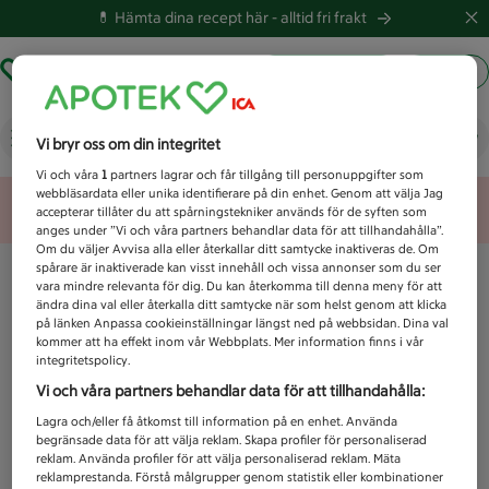
💊 Hämta dina recept här -
alltid fri frakt
Hämta ut recept
Logga in
Vad letar du efter idag?
Vi bryr oss om din integritet
Vi och våra
1
partners lagrar och får tillgång till personuppgifter som
webbläsardata eller unika identifierare på din enhet. Genom att välja Jag
Unknown error
accepterar tillåter du att spårningstekniker används för de syften som
anges under ”Vi och våra partners behandlar data för att tillhandahålla”.
Om du väljer Avvisa alla eller återkallar ditt samtycke inaktiveras de. Om
spårare är inaktiverade kan visst innehåll och vissa annonser som du ser
vara mindre relevanta för dig. Du kan återkomma till denna meny för att
ändra dina val eller återkalla ditt samtycke när som helst genom att klicka
på länken Anpassa cookieinställningar längst ned på webbsidan. Dina val
kommer att ha effekt inom vår Webbplats. Mer information finns i vår
integritetspolicy.
Vi och våra partners behandlar data för att tillhandahålla:
Lagra och/eller få åtkomst till information på en enhet. Använda
begränsade data för att välja reklam. Skapa profiler för personaliserad
reklam. Använda profiler för att välja personaliserad reklam. Mäta
reklamprestanda. Förstå målgrupper genom statistik eller kombinationer