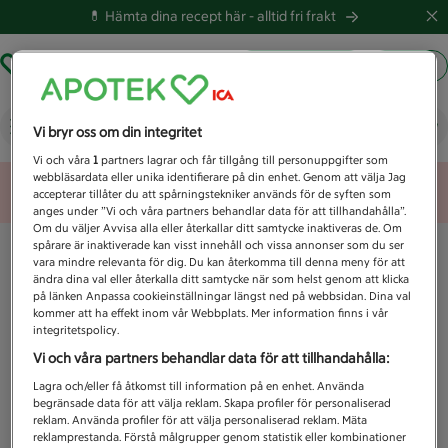
💊 Hämta dina recept här -
alltid fri frakt
Hämta ut recept
Logga in
Vad letar du efter idag?
Vi bryr oss om din integritet
Vi och våra
1
partners lagrar och får tillgång till personuppgifter som
webbläsardata eller unika identifierare på din enhet. Genom att välja Jag
Unknown error
accepterar tillåter du att spårningstekniker används för de syften som
anges under ”Vi och våra partners behandlar data för att tillhandahålla”.
Om du väljer Avvisa alla eller återkallar ditt samtycke inaktiveras de. Om
spårare är inaktiverade kan visst innehåll och vissa annonser som du ser
vara mindre relevanta för dig. Du kan återkomma till denna meny för att
ändra dina val eller återkalla ditt samtycke när som helst genom att klicka
på länken Anpassa cookieinställningar längst ned på webbsidan. Dina val
kommer att ha effekt inom vår Webbplats. Mer information finns i vår
integritetspolicy.
Vi och våra partners behandlar data för att tillhandahålla:
Lagra och/eller få åtkomst till information på en enhet. Använda
begränsade data för att välja reklam. Skapa profiler för personaliserad
reklam. Använda profiler för att välja personaliserad reklam. Mäta
reklamprestanda. Förstå målgrupper genom statistik eller kombinationer