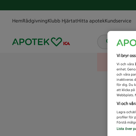
Hem
Rådgivning
Klubb Hjärtat
Hitta apotek
Kundservice
Vad letar
Vi bryr os
Vi och våra
enhet. Genom
och våra par
inaktiveras 
för dig. Du 
att klicka p
Webbplats. M
Vi och vår
Lagra och/el
profiler för
Förstå målgr
Lista över p