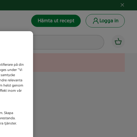
Hämta ut recept
Logga in
tifierare på din
anges under ”Vi
t samtycke
indre relevanta
som helst genom
ffekt inom vår
am. Skapa
prestanda.
a tjänster.