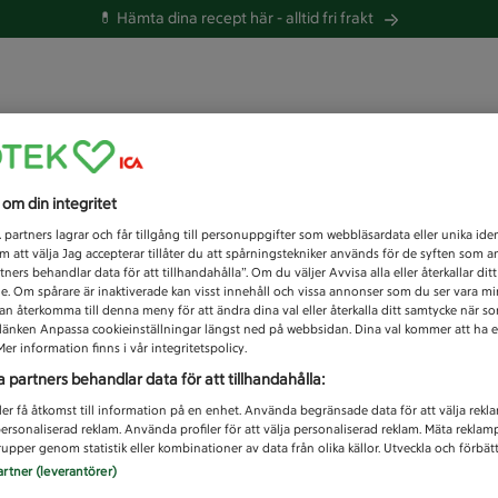
💊 Hämta dina recept här -
alltid fri frakt
 du efter idag?
s om din integritet
Unknown error
1
partners lagrar och får tillgång till personuppgifter som webbläsardata eller unika iden
 att välja Jag accepterar tillåter du att spårningstekniker används för de syften som 
tners behandlar data för att tillhandahålla”. Om du väljer Avvisa alla eller återkallar dit
de. Om spårare är inaktiverade kan visst innehåll och vissa annonser som du ser vara m
kan återkomma till denna meny för att ändra dina val eller återkalla ditt samtycke när 
å länken Anpassa cookieinställningar längst ned på webbsidan. Dina val kommer att ha e
er information finns i vår integritetspolicy.
a partners behandlar data för att tillhandahålla:
ler få åtkomst till information på en enhet. Använda begränsade data för att välja rekl
 personaliserad reklam. Använda profiler för att välja personaliserad reklam. Mäta reklam
upper genom statistik eller kombinationer av data från olika källor. Utveckla och förbättr
artner (leverantörer)