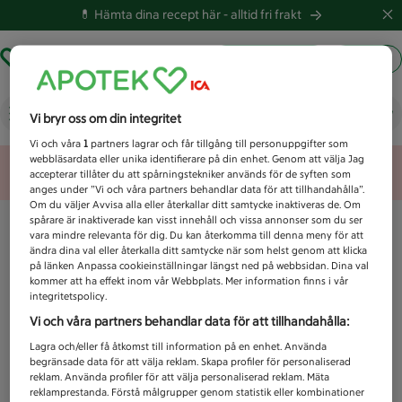
💊 Hämta dina recept här -
alltid fri frakt
Hämta ut recept
Logga in
Vad letar du efter idag?
Vi bryr oss om din integritet
Vi och våra
1
partners lagrar och får tillgång till personuppgifter som
webbläsardata eller unika identifierare på din enhet. Genom att välja Jag
Unknown error
accepterar tillåter du att spårningstekniker används för de syften som
anges under ”Vi och våra partners behandlar data för att tillhandahålla”.
Om du väljer Avvisa alla eller återkallar ditt samtycke inaktiveras de. Om
spårare är inaktiverade kan visst innehåll och vissa annonser som du ser
vara mindre relevanta för dig. Du kan återkomma till denna meny för att
ändra dina val eller återkalla ditt samtycke när som helst genom att klicka
på länken Anpassa cookieinställningar längst ned på webbsidan. Dina val
kommer att ha effekt inom vår Webbplats. Mer information finns i vår
integritetspolicy.
Vi och våra partners behandlar data för att tillhandahålla:
Lagra och/eller få åtkomst till information på en enhet. Använda
begränsade data för att välja reklam. Skapa profiler för personaliserad
reklam. Använda profiler för att välja personaliserad reklam. Mäta
reklamprestanda. Förstå målgrupper genom statistik eller kombinationer