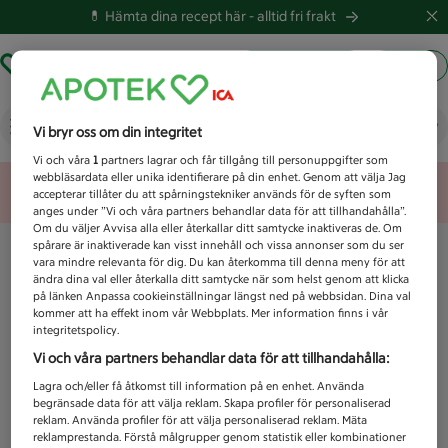
💊 Hämta dina recept här -
alltid fri frakt
Hämta ut recept
Logga in
Vad letar du efter idag?
Vi bryr oss om din integritet
Vi och våra
1
partners lagrar och får tillgång till personuppgifter som
webbläsardata eller unika identifierare på din enhet. Genom att välja Jag
Unknown error
accepterar tillåter du att spårningstekniker används för de syften som
anges under ”Vi och våra partners behandlar data för att tillhandahålla”.
Om du väljer Avvisa alla eller återkallar ditt samtycke inaktiveras de. Om
spårare är inaktiverade kan visst innehåll och vissa annonser som du ser
vara mindre relevanta för dig. Du kan återkomma till denna meny för att
ändra dina val eller återkalla ditt samtycke när som helst genom att klicka
på länken Anpassa cookieinställningar längst ned på webbsidan. Dina val
kommer att ha effekt inom vår Webbplats. Mer information finns i vår
integritetspolicy.
Vi och våra partners behandlar data för att tillhandahålla:
Lagra och/eller få åtkomst till information på en enhet. Använda
begränsade data för att välja reklam. Skapa profiler för personaliserad
reklam. Använda profiler för att välja personaliserad reklam. Mäta
reklamprestanda. Förstå målgrupper genom statistik eller kombinationer