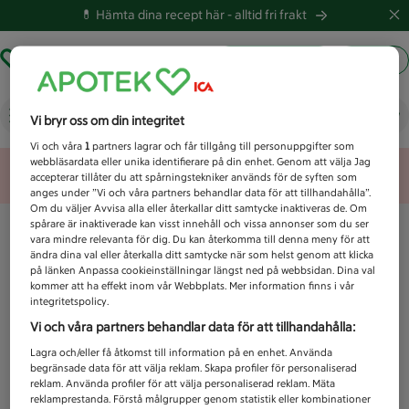
💊 Hämta dina recept här -
alltid fri frakt
Hämta ut recept
Logga in
Vad letar du efter idag?
Vi bryr oss om din integritet
Vi och våra
1
partners lagrar och får tillgång till personuppgifter som
webbläsardata eller unika identifierare på din enhet. Genom att välja Jag
Unknown error
accepterar tillåter du att spårningstekniker används för de syften som
anges under ”Vi och våra partners behandlar data för att tillhandahålla”.
Om du väljer Avvisa alla eller återkallar ditt samtycke inaktiveras de. Om
spårare är inaktiverade kan visst innehåll och vissa annonser som du ser
vara mindre relevanta för dig. Du kan återkomma till denna meny för att
ändra dina val eller återkalla ditt samtycke när som helst genom att klicka
på länken Anpassa cookieinställningar längst ned på webbsidan. Dina val
kommer att ha effekt inom vår Webbplats. Mer information finns i vår
integritetspolicy.
Vi och våra partners behandlar data för att tillhandahålla:
Lagra och/eller få åtkomst till information på en enhet. Använda
begränsade data för att välja reklam. Skapa profiler för personaliserad
reklam. Använda profiler för att välja personaliserad reklam. Mäta
reklamprestanda. Förstå målgrupper genom statistik eller kombinationer