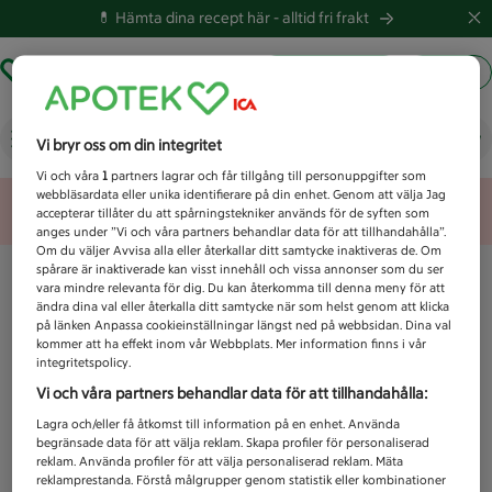
💊 Hämta dina recept här -
alltid fri frakt
Hämta ut recept
Logga in
Vad letar du efter idag?
Vi bryr oss om din integritet
Vi och våra
1
partners lagrar och får tillgång till personuppgifter som
webbläsardata eller unika identifierare på din enhet. Genom att välja Jag
Unknown error
accepterar tillåter du att spårningstekniker används för de syften som
anges under ”Vi och våra partners behandlar data för att tillhandahålla”.
Om du väljer Avvisa alla eller återkallar ditt samtycke inaktiveras de. Om
spårare är inaktiverade kan visst innehåll och vissa annonser som du ser
vara mindre relevanta för dig. Du kan återkomma till denna meny för att
ändra dina val eller återkalla ditt samtycke när som helst genom att klicka
på länken Anpassa cookieinställningar längst ned på webbsidan. Dina val
kommer att ha effekt inom vår Webbplats. Mer information finns i vår
integritetspolicy.
Vi och våra partners behandlar data för att tillhandahålla:
Lagra och/eller få åtkomst till information på en enhet. Använda
begränsade data för att välja reklam. Skapa profiler för personaliserad
reklam. Använda profiler för att välja personaliserad reklam. Mäta
reklamprestanda. Förstå målgrupper genom statistik eller kombinationer