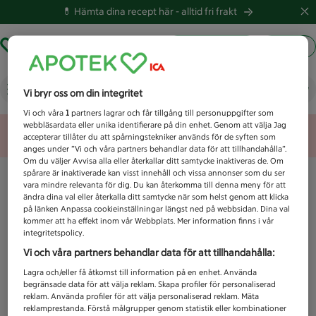
💊 Hämta dina recept här -
alltid fri frakt
Hämta ut recept
Logga in
Vad letar du efter idag?
Vi bryr oss om din integritet
Vi och våra
1
partners lagrar och får tillgång till personuppgifter som
webbläsardata eller unika identifierare på din enhet. Genom att välja Jag
Unknown error
accepterar tillåter du att spårningstekniker används för de syften som
anges under ”Vi och våra partners behandlar data för att tillhandahålla”.
Om du väljer Avvisa alla eller återkallar ditt samtycke inaktiveras de. Om
spårare är inaktiverade kan visst innehåll och vissa annonser som du ser
vara mindre relevanta för dig. Du kan återkomma till denna meny för att
ändra dina val eller återkalla ditt samtycke när som helst genom att klicka
på länken Anpassa cookieinställningar längst ned på webbsidan. Dina val
kommer att ha effekt inom vår Webbplats. Mer information finns i vår
integritetspolicy.
Vi och våra partners behandlar data för att tillhandahålla:
Lagra och/eller få åtkomst till information på en enhet. Använda
begränsade data för att välja reklam. Skapa profiler för personaliserad
reklam. Använda profiler för att välja personaliserad reklam. Mäta
reklamprestanda. Förstå målgrupper genom statistik eller kombinationer