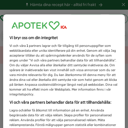
💊 Hämta dina recept här -
alltid fri frakt
Hämta ut recept
Logga in
Vad letar du efter idag?
Vi bryr oss om din integritet
Vi och våra
1
partners lagrar och får tillgång till personuppgifter som
webbläsardata eller unika identifierare på din enhet. Genom att välja Jag
Unknown error
accepterar tillåter du att spårningstekniker används för de syften som
anges under ”Vi och våra partners behandlar data för att tillhandahålla”.
Om du väljer Avvisa alla eller återkallar ditt samtycke inaktiveras de. Om
spårare är inaktiverade kan visst innehåll och vissa annonser som du ser
vara mindre relevanta för dig. Du kan återkomma till denna meny för att
ändra dina val eller återkalla ditt samtycke när som helst genom att klicka
på länken Anpassa cookieinställningar längst ned på webbsidan. Dina val
kommer att ha effekt inom vår Webbplats. Mer information finns i vår
integritetspolicy.
Vi och våra partners behandlar data för att tillhandahålla:
Lagra och/eller få åtkomst till information på en enhet. Använda
begränsade data för att välja reklam. Skapa profiler för personaliserad
reklam. Använda profiler för att välja personaliserad reklam. Mäta
reklamprestanda. Förstå målgrupper genom statistik eller kombinationer