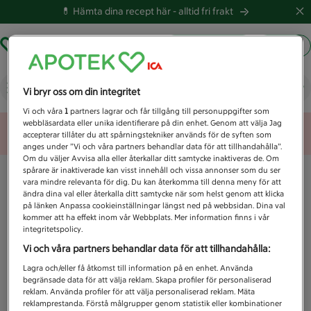
💊 Hämta dina recept här -
alltid fri frakt
Hämta ut recept
Logga in
Vad letar du efter idag?
Vi bryr oss om din integritet
Vi och våra
1
partners lagrar och får tillgång till personuppgifter som
webbläsardata eller unika identifierare på din enhet. Genom att välja Jag
Unknown error
accepterar tillåter du att spårningstekniker används för de syften som
anges under ”Vi och våra partners behandlar data för att tillhandahålla”.
Om du väljer Avvisa alla eller återkallar ditt samtycke inaktiveras de. Om
spårare är inaktiverade kan visst innehåll och vissa annonser som du ser
vara mindre relevanta för dig. Du kan återkomma till denna meny för att
ändra dina val eller återkalla ditt samtycke när som helst genom att klicka
på länken Anpassa cookieinställningar längst ned på webbsidan. Dina val
kommer att ha effekt inom vår Webbplats. Mer information finns i vår
integritetspolicy.
Vi och våra partners behandlar data för att tillhandahålla:
Lagra och/eller få åtkomst till information på en enhet. Använda
begränsade data för att välja reklam. Skapa profiler för personaliserad
reklam. Använda profiler för att välja personaliserad reklam. Mäta
reklamprestanda. Förstå målgrupper genom statistik eller kombinationer