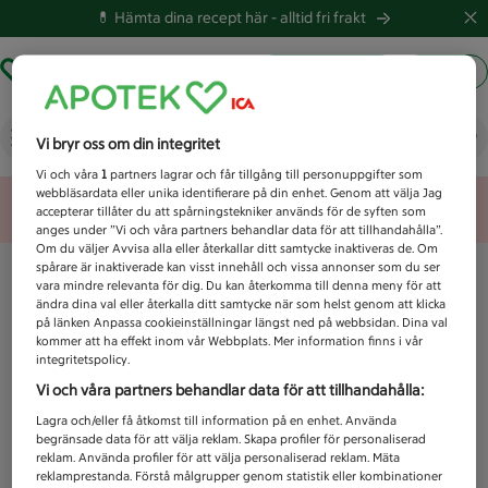
💊 Hämta dina recept här -
alltid fri frakt
Hämta ut recept
Logga in
Vad letar du efter idag?
Vi bryr oss om din integritet
Vi och våra
1
partners lagrar och får tillgång till personuppgifter som
webbläsardata eller unika identifierare på din enhet. Genom att välja Jag
Unknown error
accepterar tillåter du att spårningstekniker används för de syften som
anges under ”Vi och våra partners behandlar data för att tillhandahålla”.
Om du väljer Avvisa alla eller återkallar ditt samtycke inaktiveras de. Om
spårare är inaktiverade kan visst innehåll och vissa annonser som du ser
vara mindre relevanta för dig. Du kan återkomma till denna meny för att
ändra dina val eller återkalla ditt samtycke när som helst genom att klicka
på länken Anpassa cookieinställningar längst ned på webbsidan. Dina val
kommer att ha effekt inom vår Webbplats. Mer information finns i vår
integritetspolicy.
Vi och våra partners behandlar data för att tillhandahålla:
Lagra och/eller få åtkomst till information på en enhet. Använda
begränsade data för att välja reklam. Skapa profiler för personaliserad
reklam. Använda profiler för att välja personaliserad reklam. Mäta
reklamprestanda. Förstå målgrupper genom statistik eller kombinationer