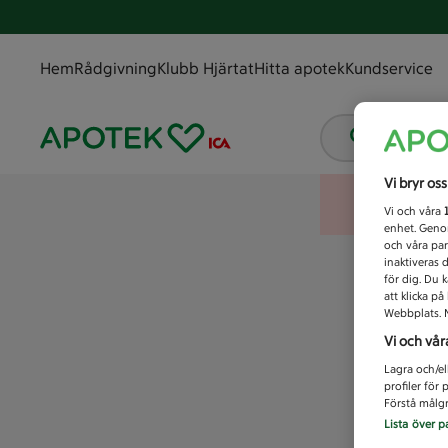
Hem
Rådgivning
Klubb Hjärtat
Hitta apotek
Kundservice
Vad letar
Vi bryr os
Vi och våra
enhet. Genom
och våra par
inaktiveras 
för dig. Du 
att klicka p
Webbplats. M
Vi och vår
Lagra och/el
profiler för
Förstå målgr
Lista över p