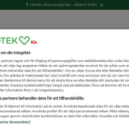
💊 Hämta dina recept här -
alltid fri frakt
 du efter idag?
s om din integritet
Unknown error
1
partners lagrar och får tillgång till personuppgifter som webbläsardata eller unika iden
 att välja Jag accepterar tillåter du att spårningstekniker används för de syften som 
tners behandlar data för att tillhandahålla”. Om du väljer Avvisa alla eller återkallar dit
de. Om spårare är inaktiverade kan visst innehåll och vissa annonser som du ser vara m
kan återkomma till denna meny för att ändra dina val eller återkalla ditt samtycke när 
å länken Anpassa cookieinställningar längst ned på webbsidan. Dina val kommer att ha e
er information finns i vår integritetspolicy.
a partners behandlar data för att tillhandahålla:
ler få åtkomst till information på en enhet. Använda begränsade data för att välja rekl
 personaliserad reklam. Använda profiler för att välja personaliserad reklam. Mäta reklam
upper genom statistik eller kombinationer av data från olika källor. Utveckla och förbättr
artner (leverantörer)