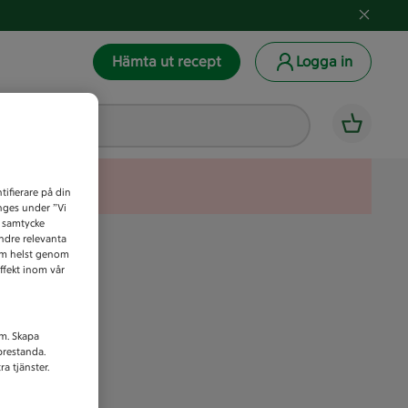
Hämta ut recept
Logga in
tifierare på din
anges under ”Vi
t samtycke
indre relevanta
som helst genom
ffekt inom vår
am. Skapa
prestanda.
a tjänster.