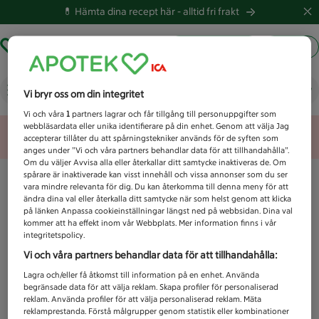
💊 Hämta dina recept här -
alltid fri frakt
Hämta ut recept
Logga in
Vad letar du efter idag?
Vi bryr oss om din integritet
Vi och våra
1
partners lagrar och får tillgång till personuppgifter som
webbläsardata eller unika identifierare på din enhet. Genom att välja Jag
Unknown error
accepterar tillåter du att spårningstekniker används för de syften som
anges under ”Vi och våra partners behandlar data för att tillhandahålla”.
Om du väljer Avvisa alla eller återkallar ditt samtycke inaktiveras de. Om
spårare är inaktiverade kan visst innehåll och vissa annonser som du ser
vara mindre relevanta för dig. Du kan återkomma till denna meny för att
ändra dina val eller återkalla ditt samtycke när som helst genom att klicka
på länken Anpassa cookieinställningar längst ned på webbsidan. Dina val
kommer att ha effekt inom vår Webbplats. Mer information finns i vår
integritetspolicy.
Vi och våra partners behandlar data för att tillhandahålla:
Lagra och/eller få åtkomst till information på en enhet. Använda
begränsade data för att välja reklam. Skapa profiler för personaliserad
reklam. Använda profiler för att välja personaliserad reklam. Mäta
reklamprestanda. Förstå målgrupper genom statistik eller kombinationer