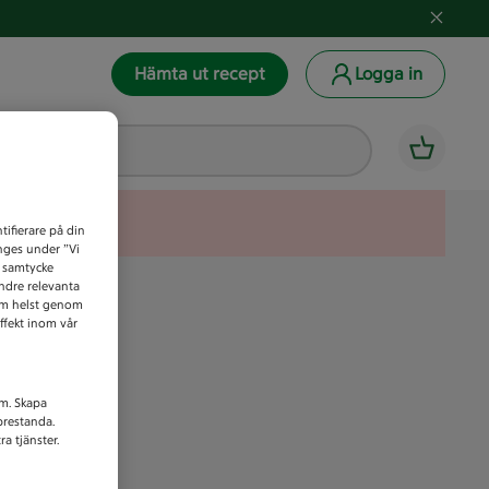
Hämta ut recept
Logga in
tifierare på din
anges under ”Vi
t samtycke
indre relevanta
som helst genom
ffekt inom vår
am. Skapa
prestanda.
a tjänster.