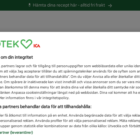
💊 Hämta dina recept här -
alltid fri frakt
 du efter idag?
s om din integritet
Unknown error
1
partners lagrar och får tillgång till personuppgifter som webbläsardata eller unika iden
 att välja Jag accepterar tillåter du att spårningstekniker används för de syften som 
tners behandlar data för att tillhandahålla”. Om du väljer Avvisa alla eller återkallar dit
de. Om spårare är inaktiverade kan visst innehåll och vissa annonser som du ser vara m
kan återkomma till denna meny för att ändra dina val eller återkalla ditt samtycke när 
å länken Anpassa cookieinställningar längst ned på webbsidan. Dina val kommer att ha e
er information finns i vår integritetspolicy.
a partners behandlar data för att tillhandahålla:
ler få åtkomst till information på en enhet. Använda begränsade data för att välja rekl
 personaliserad reklam. Använda profiler för att välja personaliserad reklam. Mäta reklam
upper genom statistik eller kombinationer av data från olika källor. Utveckla och förbättr
artner (leverantörer)