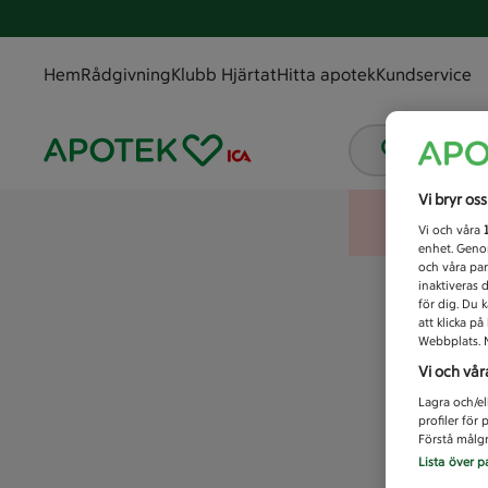
Hem
Rådgivning
Klubb Hjärtat
Hitta apotek
Kundservice
Vad letar
Vi bryr os
Vi och våra
enhet. Genom
och våra par
inaktiveras 
för dig. Du 
att klicka p
Webbplats. M
Vi och vår
Lagra och/el
profiler för
Förstå målgr
Lista över p