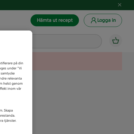
Hämta ut recept
Logga in
tifierare på din
anges under ”Vi
t samtycke
indre relevanta
som helst genom
ffekt inom vår
am. Skapa
prestanda.
a tjänster.