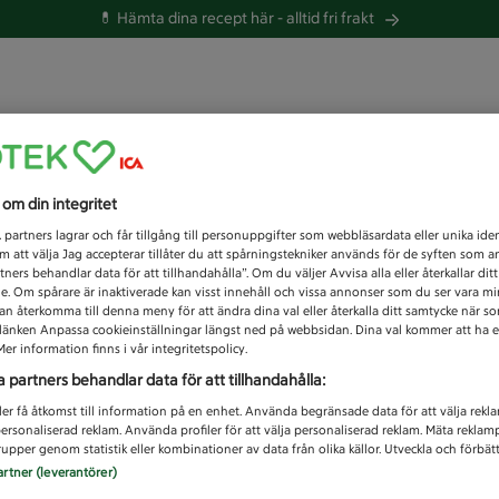
💊 Hämta dina recept här -
alltid fri frakt
 du efter idag?
s om din integritet
Unknown error
1
partners lagrar och får tillgång till personuppgifter som webbläsardata eller unika iden
 att välja Jag accepterar tillåter du att spårningstekniker används för de syften som 
tners behandlar data för att tillhandahålla”. Om du väljer Avvisa alla eller återkallar dit
de. Om spårare är inaktiverade kan visst innehåll och vissa annonser som du ser vara m
kan återkomma till denna meny för att ändra dina val eller återkalla ditt samtycke när 
å länken Anpassa cookieinställningar längst ned på webbsidan. Dina val kommer att ha e
er information finns i vår integritetspolicy.
a partners behandlar data för att tillhandahålla:
ler få åtkomst till information på en enhet. Använda begränsade data för att välja rekl
 personaliserad reklam. Använda profiler för att välja personaliserad reklam. Mäta reklam
upper genom statistik eller kombinationer av data från olika källor. Utveckla och förbättr
artner (leverantörer)