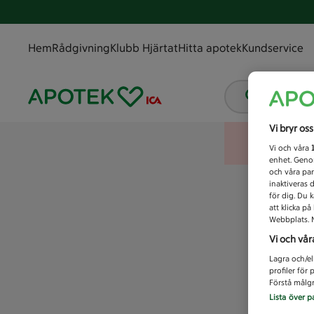
Hem
Rådgivning
Klubb Hjärtat
Hitta apotek
Kundservice
Vad letar
Vi bryr os
Vi och våra
enhet. Genom
och våra par
inaktiveras 
för dig. Du 
att klicka p
Webbplats. M
Vi och vår
Lagra och/el
profiler för
Förstå målgr
Lista över p