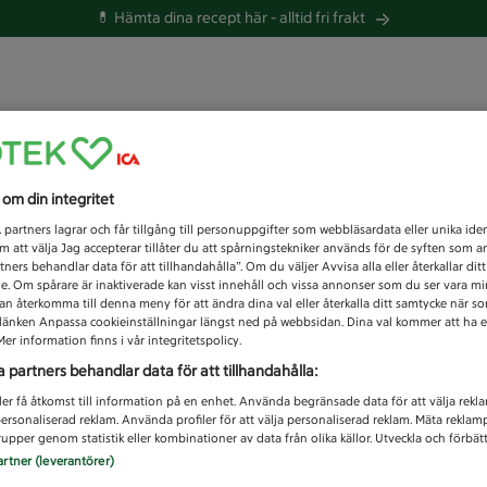
💊 Hämta dina recept här -
alltid fri frakt
 du efter idag?
s om din integritet
Unknown error
1
partners lagrar och får tillgång till personuppgifter som webbläsardata eller unika iden
 att välja Jag accepterar tillåter du att spårningstekniker används för de syften som 
tners behandlar data för att tillhandahålla”. Om du väljer Avvisa alla eller återkallar dit
de. Om spårare är inaktiverade kan visst innehåll och vissa annonser som du ser vara m
kan återkomma till denna meny för att ändra dina val eller återkalla ditt samtycke när 
å länken Anpassa cookieinställningar längst ned på webbsidan. Dina val kommer att ha e
er information finns i vår integritetspolicy.
a partners behandlar data för att tillhandahålla:
ler få åtkomst till information på en enhet. Använda begränsade data för att välja rekl
 personaliserad reklam. Använda profiler för att välja personaliserad reklam. Mäta reklam
upper genom statistik eller kombinationer av data från olika källor. Utveckla och förbättr
artner (leverantörer)