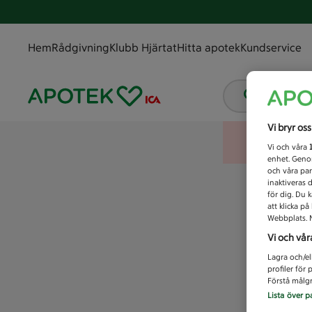
Hem
Rådgivning
Klubb Hjärtat
Hitta apotek
Kundservice
Vad letar
Vi bryr os
Vi och våra
enhet. Genom
och våra par
inaktiveras 
för dig. Du 
att klicka p
Webbplats. M
Vi och vår
Lagra och/el
profiler för
Förstå målgr
Lista över p