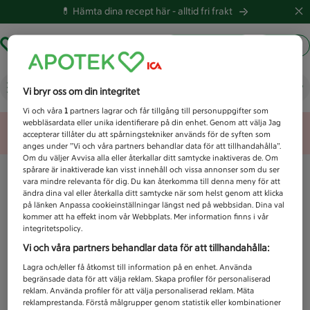
💊 Hämta dina recept här -
alltid fri frakt
Hämta ut recept
Logga in
Vad letar du efter idag?
Vi bryr oss om din integritet
Vi och våra
1
partners lagrar och får tillgång till personuppgifter som
webbläsardata eller unika identifierare på din enhet. Genom att välja Jag
Unknown error
accepterar tillåter du att spårningstekniker används för de syften som
anges under ”Vi och våra partners behandlar data för att tillhandahålla”.
Om du väljer Avvisa alla eller återkallar ditt samtycke inaktiveras de. Om
spårare är inaktiverade kan visst innehåll och vissa annonser som du ser
vara mindre relevanta för dig. Du kan återkomma till denna meny för att
ändra dina val eller återkalla ditt samtycke när som helst genom att klicka
på länken Anpassa cookieinställningar längst ned på webbsidan. Dina val
kommer att ha effekt inom vår Webbplats. Mer information finns i vår
integritetspolicy.
Vi och våra partners behandlar data för att tillhandahålla:
Lagra och/eller få åtkomst till information på en enhet. Använda
begränsade data för att välja reklam. Skapa profiler för personaliserad
reklam. Använda profiler för att välja personaliserad reklam. Mäta
reklamprestanda. Förstå målgrupper genom statistik eller kombinationer