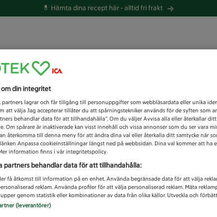
💊 Hämta dina recept här -
alltid fri frakt
 du efter idag?
s om din integritet
Unknown error
1
partners lagrar och får tillgång till personuppgifter som webbläsardata eller unika iden
 att välja Jag accepterar tillåter du att spårningstekniker används för de syften som 
tners behandlar data för att tillhandahålla”. Om du väljer Avvisa alla eller återkallar dit
de. Om spårare är inaktiverade kan visst innehåll och vissa annonser som du ser vara m
kan återkomma till denna meny för att ändra dina val eller återkalla ditt samtycke när 
å länken Anpassa cookieinställningar längst ned på webbsidan. Dina val kommer att ha e
er information finns i vår integritetspolicy.
a partners behandlar data för att tillhandahålla:
ler få åtkomst till information på en enhet. Använda begränsade data för att välja rekl
 personaliserad reklam. Använda profiler för att välja personaliserad reklam. Mäta reklam
upper genom statistik eller kombinationer av data från olika källor. Utveckla och förbättr
artner (leverantörer)