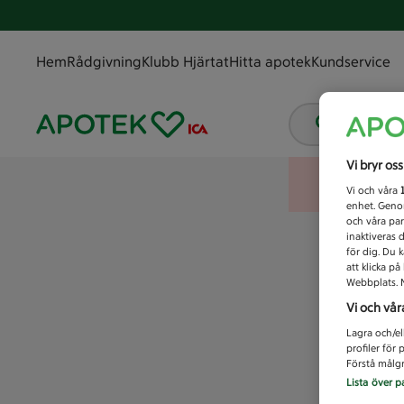
Hem
Rådgivning
Klubb Hjärtat
Hitta apotek
Kundservice
Vad letar
Vi bryr os
Vi och våra
enhet. Genom
och våra par
inaktiveras 
för dig. Du 
att klicka p
Webbplats. M
Vi och vår
Lagra och/el
profiler för
Förstå målgr
Lista över p