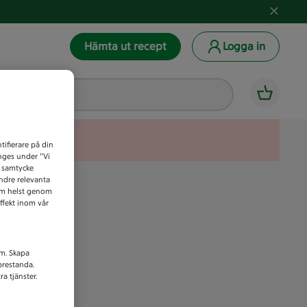
Hämta ut recept
Logga in
tifierare på din
anges under ”Vi
t samtycke
indre relevanta
som helst genom
ffekt inom vår
am. Skapa
prestanda.
a tjänster.