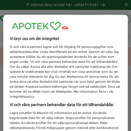
💊 Hämta dina recept här -
alltid fri frakt
Hämta ut recept
Logga in
Vad letar du efter idag?
Vi bryr oss om din integritet
Vi och våra
1
partners lagrar och får tillgång till personuppgifter som
webbläsardata eller unika identifierare på din enhet. Genom att välja Jag
Unknown error
accepterar tillåter du att spårningstekniker används för de syften som
anges under ”Vi och våra partners behandlar data för att tillhandahålla”.
Om du väljer Avvisa alla eller återkallar ditt samtycke inaktiveras de. Om
spårare är inaktiverade kan visst innehåll och vissa annonser som du ser
vara mindre relevanta för dig. Du kan återkomma till denna meny för att
ändra dina val eller återkalla ditt samtycke när som helst genom att klicka
på länken Anpassa cookieinställningar längst ned på webbsidan. Dina val
kommer att ha effekt inom vår Webbplats. Mer information finns i vår
integritetspolicy.
Vi och våra partners behandlar data för att tillhandahålla:
Lagra och/eller få åtkomst till information på en enhet. Använda
begränsade data för att välja reklam. Skapa profiler för personaliserad
reklam. Använda profiler för att välja personaliserad reklam. Mäta
reklamprestanda. Förstå målgrupper genom statistik eller kombinationer