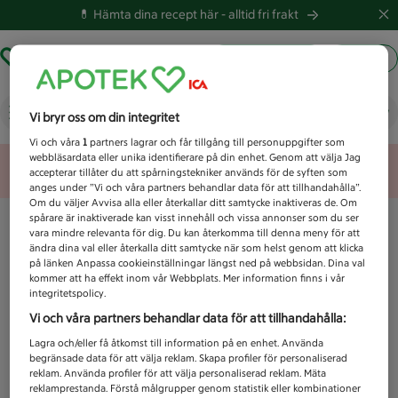
💊 Hämta dina recept här -
alltid fri frakt
Hämta ut recept
Logga in
Vad letar du efter idag?
Vi bryr oss om din integritet
Vi och våra
1
partners lagrar och får tillgång till personuppgifter som
webbläsardata eller unika identifierare på din enhet. Genom att välja Jag
Unknown error
accepterar tillåter du att spårningstekniker används för de syften som
anges under ”Vi och våra partners behandlar data för att tillhandahålla”.
Om du väljer Avvisa alla eller återkallar ditt samtycke inaktiveras de. Om
spårare är inaktiverade kan visst innehåll och vissa annonser som du ser
vara mindre relevanta för dig. Du kan återkomma till denna meny för att
ändra dina val eller återkalla ditt samtycke när som helst genom att klicka
på länken Anpassa cookieinställningar längst ned på webbsidan. Dina val
kommer att ha effekt inom vår Webbplats. Mer information finns i vår
integritetspolicy.
Vi och våra partners behandlar data för att tillhandahålla:
Lagra och/eller få åtkomst till information på en enhet. Använda
begränsade data för att välja reklam. Skapa profiler för personaliserad
reklam. Använda profiler för att välja personaliserad reklam. Mäta
reklamprestanda. Förstå målgrupper genom statistik eller kombinationer