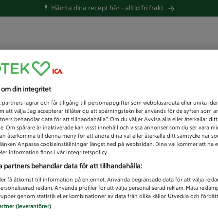
💊 Hämta dina recept här -
alltid fri frakt
 du efter idag?
s om din integritet
Unknown error
1
partners lagrar och får tillgång till personuppgifter som webbläsardata eller unika iden
 att välja Jag accepterar tillåter du att spårningstekniker används för de syften som 
tners behandlar data för att tillhandahålla”. Om du väljer Avvisa alla eller återkallar dit
de. Om spårare är inaktiverade kan visst innehåll och vissa annonser som du ser vara m
kan återkomma till denna meny för att ändra dina val eller återkalla ditt samtycke när 
å länken Anpassa cookieinställningar längst ned på webbsidan. Dina val kommer att ha e
er information finns i vår integritetspolicy.
a partners behandlar data för att tillhandahålla:
ler få åtkomst till information på en enhet. Använda begränsade data för att välja rekl
 personaliserad reklam. Använda profiler för att välja personaliserad reklam. Mäta reklam
upper genom statistik eller kombinationer av data från olika källor. Utveckla och förbättr
artner (leverantörer)