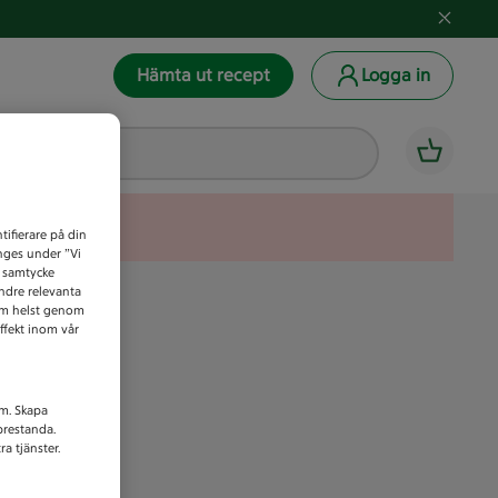
Hämta ut recept
Logga in
tifierare på din
anges under ”Vi
t samtycke
indre relevanta
som helst genom
ffekt inom vår
am. Skapa
prestanda.
a tjänster.