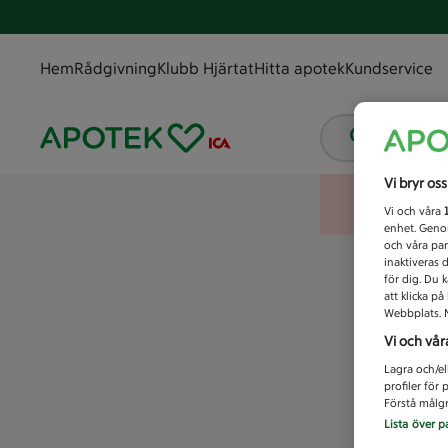
Hem
Rådgivning
Klubb Hjärtat
Hitta apotek
Kundservice
Vad letar
Vi bryr os
Vi och våra
enhet. Genom
och våra par
inaktiveras 
för dig. Du 
att klicka p
Webbplats. M
Vi och vår
Lagra och/el
profiler för
Förstå målgr
Lista över p