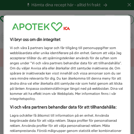
💊 Hämta dina recept här -
alltid fri frakt
Hämta ut recept
Logga in
Vad letar du efter idag?
Vi bryr oss om din integritet
Vi och våra
1
partners lagrar och får tillgång till personuppgifter som
webbläsardata eller unika identifierare på din enhet. Genom att välja Jag
Unknown error
accepterar tillåter du att spårningstekniker används för de syften som
anges under ”Vi och våra partners behandlar data för att tillhandahålla”.
Om du väljer Avvisa alla eller återkallar ditt samtycke inaktiveras de. Om
spårare är inaktiverade kan visst innehåll och vissa annonser som du ser
vara mindre relevanta för dig. Du kan återkomma till denna meny för att
ändra dina val eller återkalla ditt samtycke när som helst genom att klicka
på länken Anpassa cookieinställningar längst ned på webbsidan. Dina val
kommer att ha effekt inom vår Webbplats. Mer information finns i vår
integritetspolicy.
Vi och våra partners behandlar data för att tillhandahålla:
Lagra och/eller få åtkomst till information på en enhet. Använda
begränsade data för att välja reklam. Skapa profiler för personaliserad
reklam. Använda profiler för att välja personaliserad reklam. Mäta
reklamprestanda. Förstå målgrupper genom statistik eller kombinationer