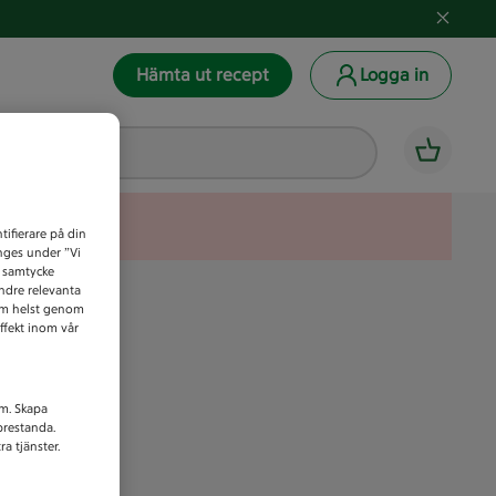
Hämta ut recept
Logga in
tifierare på din
anges under ”Vi
t samtycke
indre relevanta
som helst genom
ffekt inom vår
am. Skapa
prestanda.
a tjänster.