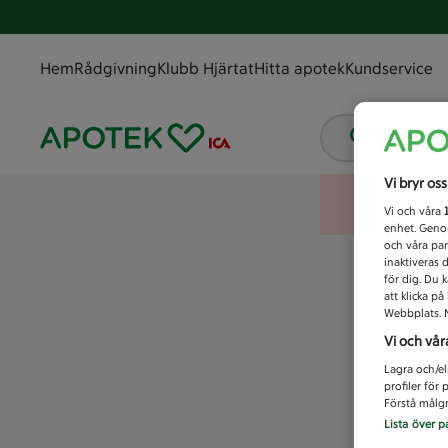
Hem
Rådgivning
Klubb Hjärtat
Hitta apotek
Kundservice
Vad letar
Vi bryr os
Vi och våra
enhet. Genom
och våra par
inaktiveras 
för dig. Du 
att klicka p
Webbplats. M
Vi och vår
Lagra och/el
profiler för
Förstå målgr
Lista över p