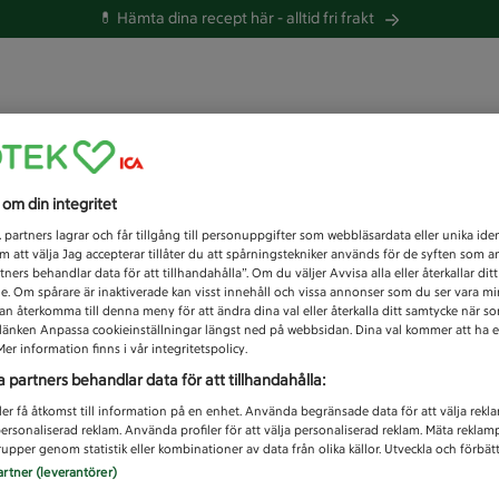
💊 Hämta dina recept här -
alltid fri frakt
 du efter idag?
s om din integritet
Unknown error
1
partners lagrar och får tillgång till personuppgifter som webbläsardata eller unika iden
 att välja Jag accepterar tillåter du att spårningstekniker används för de syften som 
tners behandlar data för att tillhandahålla”. Om du väljer Avvisa alla eller återkallar dit
de. Om spårare är inaktiverade kan visst innehåll och vissa annonser som du ser vara m
kan återkomma till denna meny för att ändra dina val eller återkalla ditt samtycke när 
å länken Anpassa cookieinställningar längst ned på webbsidan. Dina val kommer att ha e
er information finns i vår integritetspolicy.
a partners behandlar data för att tillhandahålla:
ler få åtkomst till information på en enhet. Använda begränsade data för att välja rekl
 personaliserad reklam. Använda profiler för att välja personaliserad reklam. Mäta reklam
upper genom statistik eller kombinationer av data från olika källor. Utveckla och förbättr
artner (leverantörer)