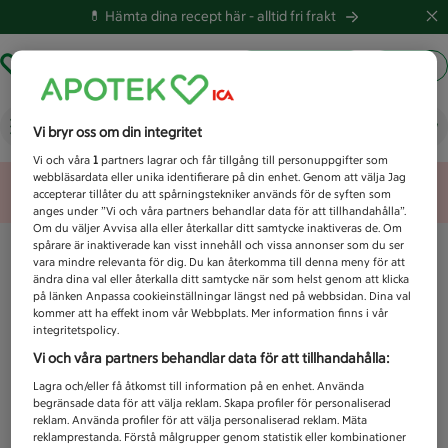
💊 Hämta dina recept här -
alltid fri frakt
Hämta ut recept
Logga in
Vad letar du efter idag?
Vi bryr oss om din integritet
Vi och våra
1
partners lagrar och får tillgång till personuppgifter som
webbläsardata eller unika identifierare på din enhet. Genom att välja Jag
Unknown error
accepterar tillåter du att spårningstekniker används för de syften som
anges under ”Vi och våra partners behandlar data för att tillhandahålla”.
Om du väljer Avvisa alla eller återkallar ditt samtycke inaktiveras de. Om
spårare är inaktiverade kan visst innehåll och vissa annonser som du ser
vara mindre relevanta för dig. Du kan återkomma till denna meny för att
ändra dina val eller återkalla ditt samtycke när som helst genom att klicka
på länken Anpassa cookieinställningar längst ned på webbsidan. Dina val
kommer att ha effekt inom vår Webbplats. Mer information finns i vår
integritetspolicy.
Vi och våra partners behandlar data för att tillhandahålla:
Lagra och/eller få åtkomst till information på en enhet. Använda
begränsade data för att välja reklam. Skapa profiler för personaliserad
reklam. Använda profiler för att välja personaliserad reklam. Mäta
reklamprestanda. Förstå målgrupper genom statistik eller kombinationer