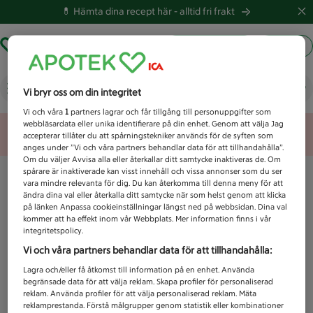
💊 Hämta dina recept här -
alltid fri frakt
Hämta ut recept
Logga in
Vad letar du efter idag?
Vi bryr oss om din integritet
Vi och våra
1
partners lagrar och får tillgång till personuppgifter som
webbläsardata eller unika identifierare på din enhet. Genom att välja Jag
Unknown error
accepterar tillåter du att spårningstekniker används för de syften som
anges under ”Vi och våra partners behandlar data för att tillhandahålla”.
Om du väljer Avvisa alla eller återkallar ditt samtycke inaktiveras de. Om
spårare är inaktiverade kan visst innehåll och vissa annonser som du ser
vara mindre relevanta för dig. Du kan återkomma till denna meny för att
ändra dina val eller återkalla ditt samtycke när som helst genom att klicka
på länken Anpassa cookieinställningar längst ned på webbsidan. Dina val
kommer att ha effekt inom vår Webbplats. Mer information finns i vår
integritetspolicy.
Vi och våra partners behandlar data för att tillhandahålla:
Lagra och/eller få åtkomst till information på en enhet. Använda
begränsade data för att välja reklam. Skapa profiler för personaliserad
reklam. Använda profiler för att välja personaliserad reklam. Mäta
reklamprestanda. Förstå målgrupper genom statistik eller kombinationer