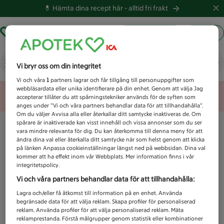
💊 Hämta dina recept här -
alltid fri frakt
Hämta ut recept
Logga in
Vad letar du efter idag?
Vi bryr oss om din integritet
Vi och våra
1
partners lagrar och får tillgång till personuppgifter som
webbläsardata eller unika identifierare på din enhet. Genom att välja Jag
Unknown error
accepterar tillåter du att spårningstekniker används för de syften som
anges under ”Vi och våra partners behandlar data för att tillhandahålla”.
Om du väljer Avvisa alla eller återkallar ditt samtycke inaktiveras de. Om
spårare är inaktiverade kan visst innehåll och vissa annonser som du ser
vara mindre relevanta för dig. Du kan återkomma till denna meny för att
ändra dina val eller återkalla ditt samtycke när som helst genom att klicka
på länken Anpassa cookieinställningar längst ned på webbsidan. Dina val
kommer att ha effekt inom vår Webbplats. Mer information finns i vår
integritetspolicy.
Vi och våra partners behandlar data för att tillhandahålla:
Lagra och/eller få åtkomst till information på en enhet. Använda
begränsade data för att välja reklam. Skapa profiler för personaliserad
reklam. Använda profiler för att välja personaliserad reklam. Mäta
reklamprestanda. Förstå målgrupper genom statistik eller kombinationer