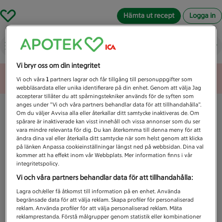
Hämta ut recept
Logga in
Vad letar du efter idag?
Vi bryr oss om din integritet
Unknown error
Vi och våra
1
partners lagrar och får tillgång till personuppgifter som
webbläsardata eller unika identifierare på din enhet. Genom att välja Jag
accepterar tillåter du att spårningstekniker används för de syften som
anges under ”Vi och våra partners behandlar data för att tillhandahålla”.
Om du väljer Avvisa alla eller återkallar ditt samtycke inaktiveras de. Om
spårare är inaktiverade kan visst innehåll och vissa annonser som du ser
vara mindre relevanta för dig. Du kan återkomma till denna meny för att
ändra dina val eller återkalla ditt samtycke när som helst genom att klicka
på länken Anpassa cookieinställningar längst ned på webbsidan. Dina val
kommer att ha effekt inom vår Webbplats. Mer information finns i vår
integritetspolicy.
Vi och våra partners behandlar data för att tillhandahålla:
Lagra och/eller få åtkomst till information på en enhet. Använda
begränsade data för att välja reklam. Skapa profiler för personaliserad
reklam. Använda profiler för att välja personaliserad reklam. Mäta
reklamprestanda. Förstå målgrupper genom statistik eller kombinationer