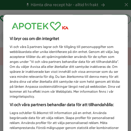
💊 Hämta dina recept här -
alltid fri frakt
Hämta ut recept
Logga in
Vad letar du efter idag?
Vi bryr oss om din integritet
Vi och våra
1
partners lagrar och får tillgång till personuppgifter som
webbläsardata eller unika identifierare på din enhet. Genom att välja Jag
Unknown error
accepterar tillåter du att spårningstekniker används för de syften som
anges under ”Vi och våra partners behandlar data för att tillhandahålla”.
Om du väljer Avvisa alla eller återkallar ditt samtycke inaktiveras de. Om
spårare är inaktiverade kan visst innehåll och vissa annonser som du ser
vara mindre relevanta för dig. Du kan återkomma till denna meny för att
ändra dina val eller återkalla ditt samtycke när som helst genom att klicka
på länken Anpassa cookieinställningar längst ned på webbsidan. Dina val
kommer att ha effekt inom vår Webbplats. Mer information finns i vår
integritetspolicy.
Vi och våra partners behandlar data för att tillhandahålla:
Lagra och/eller få åtkomst till information på en enhet. Använda
begränsade data för att välja reklam. Skapa profiler för personaliserad
reklam. Använda profiler för att välja personaliserad reklam. Mäta
reklamprestanda. Förstå målgrupper genom statistik eller kombinationer