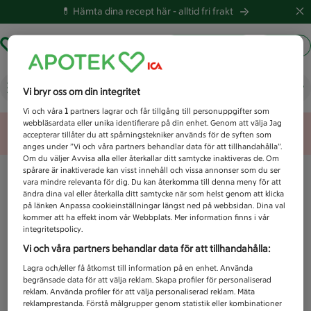
💊 Hämta dina recept här -
alltid fri frakt
Hämta ut recept
Logga in
Vad letar du efter idag?
Vi bryr oss om din integritet
Vi och våra
1
partners lagrar och får tillgång till personuppgifter som
webbläsardata eller unika identifierare på din enhet. Genom att välja Jag
Unknown error
accepterar tillåter du att spårningstekniker används för de syften som
anges under ”Vi och våra partners behandlar data för att tillhandahålla”.
Om du väljer Avvisa alla eller återkallar ditt samtycke inaktiveras de. Om
spårare är inaktiverade kan visst innehåll och vissa annonser som du ser
vara mindre relevanta för dig. Du kan återkomma till denna meny för att
ändra dina val eller återkalla ditt samtycke när som helst genom att klicka
på länken Anpassa cookieinställningar längst ned på webbsidan. Dina val
kommer att ha effekt inom vår Webbplats. Mer information finns i vår
integritetspolicy.
Vi och våra partners behandlar data för att tillhandahålla:
Lagra och/eller få åtkomst till information på en enhet. Använda
begränsade data för att välja reklam. Skapa profiler för personaliserad
reklam. Använda profiler för att välja personaliserad reklam. Mäta
reklamprestanda. Förstå målgrupper genom statistik eller kombinationer