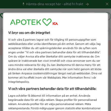
💊 Hämta dina recept här -
alltid fri frakt
Hämta ut recept
Logga in
Vad letar du efter idag?
Vi bryr oss om din integritet
Vi och våra
1
partners lagrar och får tillgång till personuppgifter som
webbläsardata eller unika identifierare på din enhet. Genom att välja Jag
Unknown error
accepterar tillåter du att spårningstekniker används för de syften som
anges under ”Vi och våra partners behandlar data för att tillhandahålla”.
Om du väljer Avvisa alla eller återkallar ditt samtycke inaktiveras de. Om
spårare är inaktiverade kan visst innehåll och vissa annonser som du ser
vara mindre relevanta för dig. Du kan återkomma till denna meny för att
ändra dina val eller återkalla ditt samtycke när som helst genom att klicka
på länken Anpassa cookieinställningar längst ned på webbsidan. Dina val
kommer att ha effekt inom vår Webbplats. Mer information finns i vår
integritetspolicy.
Vi och våra partners behandlar data för att tillhandahålla:
Lagra och/eller få åtkomst till information på en enhet. Använda
begränsade data för att välja reklam. Skapa profiler för personaliserad
reklam. Använda profiler för att välja personaliserad reklam. Mäta
reklamprestanda. Förstå målgrupper genom statistik eller kombinationer