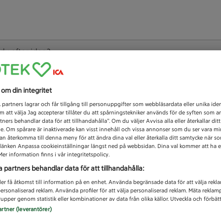
 du efter idag?
Unknown error
s om din integritet
1
partners lagrar och får tillgång till personuppgifter som webbläsardata eller unika iden
 att välja Jag accepterar tillåter du att spårningstekniker används för de syften som 
tners behandlar data för att tillhandahålla”. Om du väljer Avvisa alla eller återkallar dit
de. Om spårare är inaktiverade kan visst innehåll och vissa annonser som du ser vara m
kan återkomma till denna meny för att ändra dina val eller återkalla ditt samtycke när 
å länken Anpassa cookieinställningar längst ned på webbsidan. Dina val kommer att ha e
er information finns i vår integritetspolicy.
a partners behandlar data för att tillhandahålla:
ler få åtkomst till information på en enhet. Använda begränsade data för att välja rekl
 personaliserad reklam. Använda profiler för att välja personaliserad reklam. Mäta reklam
upper genom statistik eller kombinationer av data från olika källor. Utveckla och förbättr
artner (leverantörer)