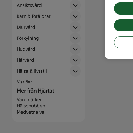
Ansiktsvård
Barn & föräldrar
Djurvård
Förkylning
Hudvård
Hårvård
Hälsa & livsstil
Visa fler
Mer från Hjärtat
Varumärken
Hälsohubben
Medvetna val