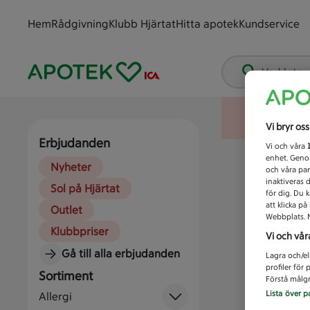
Hem
Rådgivning
Klubb Hjärtat
Hitta apotek
Kundservice
Vad letar
Vi bryr os
Erbjudanden
Vi och våra
enhet. Genom
Nyheter
och våra par
inaktiveras 
Sol på Hjärtat
för dig. Du 
att klicka p
Outlet
Webbplats. M
Klubbpriser
Vi och vår
Gå till alla erbjudanden
Lagra och/el
profiler för
Sortiment
Förstå målgr
Lista över p
Allergi