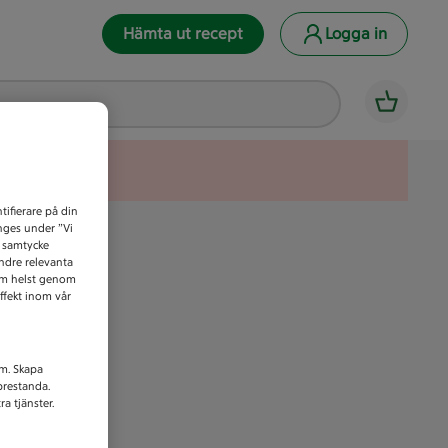
Hämta ut recept
Logga in
tifierare på din
anges under ”Vi
t samtycke
indre relevanta
som helst genom
ffekt inom vår
am. Skapa
prestanda.
a tjänster.