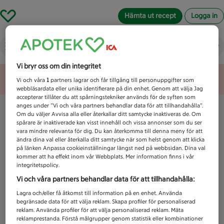
Hämta ut recept
Logga in
Vad letar du efter idag?
Vi bryr oss om din integritet
Unknown error
Vi och våra
1
partners lagrar och får tillgång till personuppgifter som
webbläsardata eller unika identifierare på din enhet. Genom att välja Jag
accepterar tillåter du att spårningstekniker används för de syften som
anges under ”Vi och våra partners behandlar data för att tillhandahålla”.
Om du väljer Avvisa alla eller återkallar ditt samtycke inaktiveras de. Om
spårare är inaktiverade kan visst innehåll och vissa annonser som du ser
vara mindre relevanta för dig. Du kan återkomma till denna meny för att
ändra dina val eller återkalla ditt samtycke när som helst genom att klicka
på länken Anpassa cookieinställningar längst ned på webbsidan. Dina val
kommer att ha effekt inom vår Webbplats. Mer information finns i vår
integritetspolicy.
Vi och våra partners behandlar data för att tillhandahålla:
Lagra och/eller få åtkomst till information på en enhet. Använda
begränsade data för att välja reklam. Skapa profiler för personaliserad
reklam. Använda profiler för att välja personaliserad reklam. Mäta
reklamprestanda. Förstå målgrupper genom statistik eller kombinationer