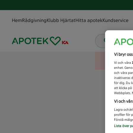
Hem
Rådgivning
Klubb Hjärtat
Hitta apotek
Kundservice
Vad letar
Vi bryr os
Vi och våra
enhet. Genom
och våra par
inaktiveras 
för dig. Du 
att klicka p
Webbplats. M
Vi och vår
Lagra och/el
profiler för
Förstå målgr
Lista över p