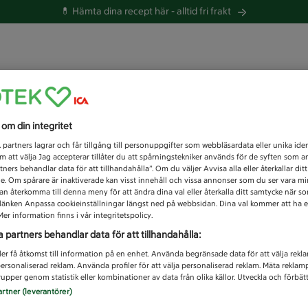
💊 Hämta dina recept här -
alltid fri frakt
 du efter idag?
s om din integritet
Unknown error
1
partners lagrar och får tillgång till personuppgifter som webbläsardata eller unika iden
 att välja Jag accepterar tillåter du att spårningstekniker används för de syften som 
tners behandlar data för att tillhandahålla”. Om du väljer Avvisa alla eller återkallar dit
de. Om spårare är inaktiverade kan visst innehåll och vissa annonser som du ser vara m
kan återkomma till denna meny för att ändra dina val eller återkalla ditt samtycke när 
å länken Anpassa cookieinställningar längst ned på webbsidan. Dina val kommer att ha e
er information finns i vår integritetspolicy.
a partners behandlar data för att tillhandahålla:
ler få åtkomst till information på en enhet. Använda begränsade data för att välja rekl
 personaliserad reklam. Använda profiler för att välja personaliserad reklam. Mäta reklam
upper genom statistik eller kombinationer av data från olika källor. Utveckla och förbättr
artner (leverantörer)