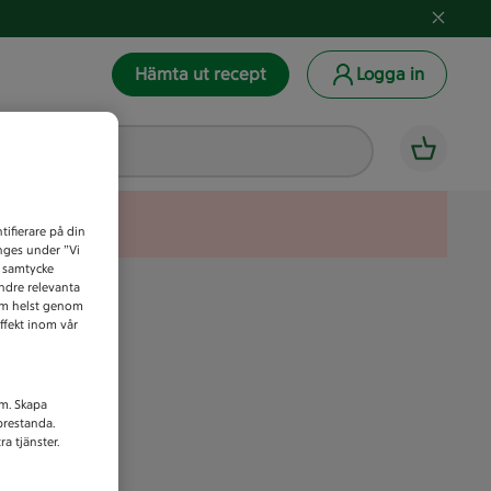
Hämta ut recept
Logga in
tifierare på din
anges under ”Vi
t samtycke
indre relevanta
som helst genom
ffekt inom vår
am. Skapa
prestanda.
a tjänster.