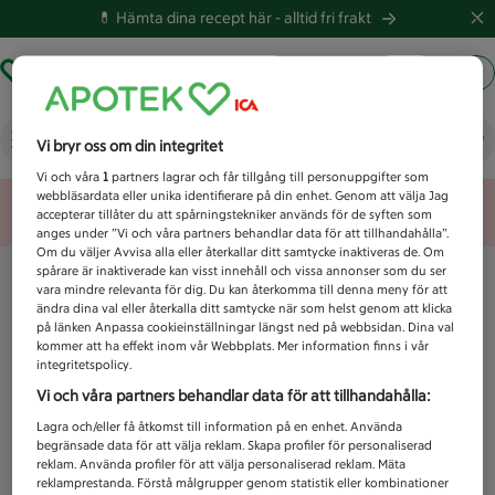
💊 Hämta dina recept här -
alltid fri frakt
Hämta ut recept
Logga in
Vad letar du efter idag?
Vi bryr oss om din integritet
Vi och våra
1
partners lagrar och får tillgång till personuppgifter som
webbläsardata eller unika identifierare på din enhet. Genom att välja Jag
Unknown error
accepterar tillåter du att spårningstekniker används för de syften som
anges under ”Vi och våra partners behandlar data för att tillhandahålla”.
Om du väljer Avvisa alla eller återkallar ditt samtycke inaktiveras de. Om
spårare är inaktiverade kan visst innehåll och vissa annonser som du ser
vara mindre relevanta för dig. Du kan återkomma till denna meny för att
ändra dina val eller återkalla ditt samtycke när som helst genom att klicka
på länken Anpassa cookieinställningar längst ned på webbsidan. Dina val
kommer att ha effekt inom vår Webbplats. Mer information finns i vår
integritetspolicy.
Vi och våra partners behandlar data för att tillhandahålla:
Lagra och/eller få åtkomst till information på en enhet. Använda
begränsade data för att välja reklam. Skapa profiler för personaliserad
reklam. Använda profiler för att välja personaliserad reklam. Mäta
reklamprestanda. Förstå målgrupper genom statistik eller kombinationer