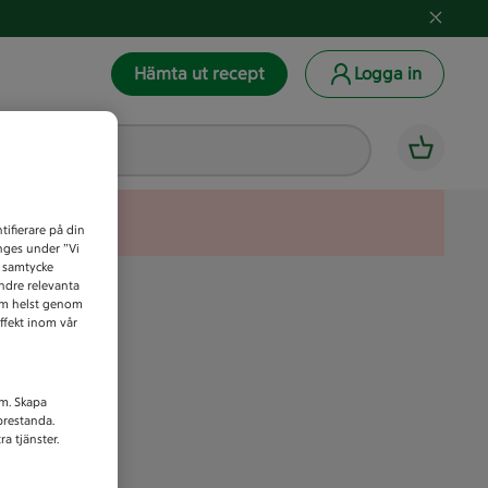
Hämta ut recept
Logga in
tifierare på din
anges under ”Vi
t samtycke
indre relevanta
som helst genom
ffekt inom vår
am. Skapa
prestanda.
a tjänster.