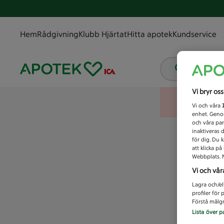
Hem
Rådgivning
Klubb Hjärtat
Hitta apotek
Kundservice
Vad letar
Vi bryr os
Vi och våra
enhet. Genom
och våra par
inaktiveras 
för dig. Du 
att klicka p
Webbplats. M
Vi och vår
Lagra och/el
profiler för
Förstå målgr
Lista över p