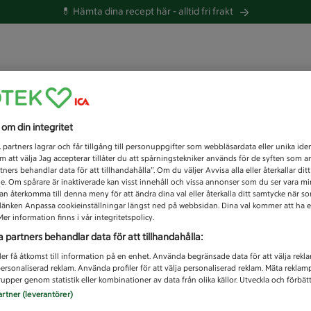
💊 Hämta dina recept här -
alltid fri frakt
 du efter idag?
s om din integritet
Unknown error
1
partners lagrar och får tillgång till personuppgifter som webbläsardata eller unika iden
 att välja Jag accepterar tillåter du att spårningstekniker används för de syften som 
tners behandlar data för att tillhandahålla”. Om du väljer Avvisa alla eller återkallar dit
de. Om spårare är inaktiverade kan visst innehåll och vissa annonser som du ser vara m
kan återkomma till denna meny för att ändra dina val eller återkalla ditt samtycke när 
å länken Anpassa cookieinställningar längst ned på webbsidan. Dina val kommer att ha e
er information finns i vår integritetspolicy.
a partners behandlar data för att tillhandahålla:
ler få åtkomst till information på en enhet. Använda begränsade data för att välja rekl
 personaliserad reklam. Använda profiler för att välja personaliserad reklam. Mäta reklam
upper genom statistik eller kombinationer av data från olika källor. Utveckla och förbättr
artner (leverantörer)