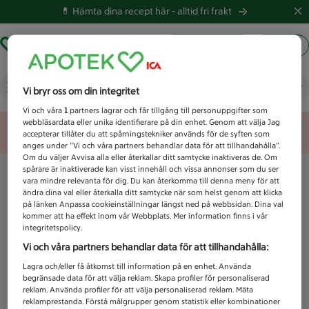
💊 Hämta dina recept här -
alltid fri frakt
Hämta ut recept
Logga in
Vad letar du efter idag?
Vi bryr oss om din integritet
Vi och våra
1
partners lagrar och får tillgång till personuppgifter som
webbläsardata eller unika identifierare på din enhet. Genom att välja Jag
Unknown error
accepterar tillåter du att spårningstekniker används för de syften som
anges under ”Vi och våra partners behandlar data för att tillhandahålla”.
Om du väljer Avvisa alla eller återkallar ditt samtycke inaktiveras de. Om
spårare är inaktiverade kan visst innehåll och vissa annonser som du ser
vara mindre relevanta för dig. Du kan återkomma till denna meny för att
ändra dina val eller återkalla ditt samtycke när som helst genom att klicka
på länken Anpassa cookieinställningar längst ned på webbsidan. Dina val
kommer att ha effekt inom vår Webbplats. Mer information finns i vår
integritetspolicy.
Vi och våra partners behandlar data för att tillhandahålla:
Lagra och/eller få åtkomst till information på en enhet. Använda
begränsade data för att välja reklam. Skapa profiler för personaliserad
reklam. Använda profiler för att välja personaliserad reklam. Mäta
reklamprestanda. Förstå målgrupper genom statistik eller kombinationer