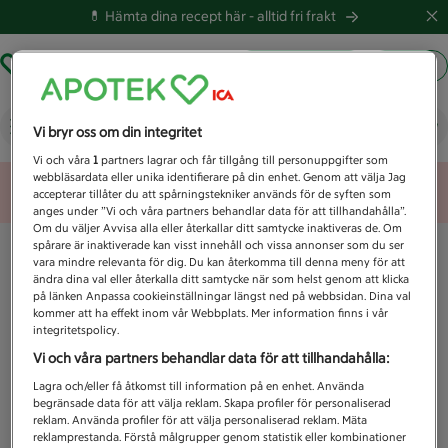
💊 Hämta dina recept här -
alltid fri frakt
Hämta ut recept
Logga in
Vad letar du efter idag?
Vi bryr oss om din integritet
Vi och våra
1
partners lagrar och får tillgång till personuppgifter som
webbläsardata eller unika identifierare på din enhet. Genom att välja Jag
Unknown error
accepterar tillåter du att spårningstekniker används för de syften som
anges under ”Vi och våra partners behandlar data för att tillhandahålla”.
Om du väljer Avvisa alla eller återkallar ditt samtycke inaktiveras de. Om
spårare är inaktiverade kan visst innehåll och vissa annonser som du ser
vara mindre relevanta för dig. Du kan återkomma till denna meny för att
ändra dina val eller återkalla ditt samtycke när som helst genom att klicka
på länken Anpassa cookieinställningar längst ned på webbsidan. Dina val
kommer att ha effekt inom vår Webbplats. Mer information finns i vår
integritetspolicy.
Vi och våra partners behandlar data för att tillhandahålla:
Lagra och/eller få åtkomst till information på en enhet. Använda
begränsade data för att välja reklam. Skapa profiler för personaliserad
reklam. Använda profiler för att välja personaliserad reklam. Mäta
reklamprestanda. Förstå målgrupper genom statistik eller kombinationer